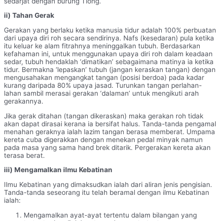
sedarjat dengan burung Tiong.
ii) Tahan Gerak
Gerakan yang berlaku ketika manusia tidur adalah 100% perbuatan
dari upaya diri roh secara sendirinya. Nafs (kesedaran) pula ketika
itu keluar ke alam fitrahnya meninggalkan tubuh. Berdasarkan
kefahaman ini, untuk menggunakan upaya diri roh dalam keadaan
sedar, tubuh hendaklah ‘dimatikan’ sebagaimana matinya ia ketika
tidur. Bermakna ‘lepaskan’ tubuh (jangan keraskan tangan) dengan
mengusahakan mengangkat tangan (posisi berdoa) pada kadar
kurang daripada 80% upaya jasad. Turunkan tangan perlahan-
lahan sambil merasai gerakan ‘dalaman’ untuk mengikuti arah
gerakannya.
Jika gerak ditahan (tangan dikeraskan) maka gerakan roh tidak
akan dapat dirasai kerana ia bersifat halus. Tanda-tanda pengamal
menahan geraknya ialah lazim tangan berasa memberat. Umpama
kereta cuba digerakkan dengan menekan pedal minyak namun
pada masa yang sama hand brek ditarik. Pergerakan kereta akan
terasa berat.
iii) Mengamalkan ilmu Kebatinan
Ilmu Kebatinan yang dimaksudkan ialah dari aliran jenis pengisian.
Tanda-tanda seseorang itu telah beramal dengan ilmu Kebatinan
ialah:
Mengamalkan ayat-ayat tertentu dalam bilangan yang