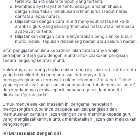
tertentu dan di dalam tempoh yang tertentu.
Membaca ayat-ayat tertentu sebagai amalan khusus
dengan disertakan melakukan latihan jurus (sedut nafas
dan/atau lepas nafas).
Diijazahkan dengan cara murid menyedut nafas ketika di
arahkan guru yang sedang ‘menjurus nafas’ atau membaca
ayat-ayat tertentu.
Diijazahkan dengan cara menyerapkan pengisian ke tubuh
murid melalui tepukan dibelakang badan atau seluruh badan.
Sifat pengijazahan ilmu Kebatinan ialah tatacaranya wajib
berdepan antara guru dengan murid untuk dilakukan pengisian
secara langsung ke atas murid.
Hakikatnya apa yang diisi ke dalam tubuh itu ialah zat-zat tertentu
yang tidak diketahui dari mana asal datangnya. Kita
menggolongkannya termasuk dalam kelompok Zat Jahat. Tubuh
yang dipenuhi zat pengisian ini membuatkan tubuh menjadi ‘berat’
dan keadaannya persis seperti menahan gerak, lantaran itu
dirasakan ’gerak tiada’.
Untuk menyelesaikan masalah ini pengamal hendaklah
mengosongkan tubuhnya daripada zat-zat pengisian dan
memutuskan pertalian ijazah dengan cara meminta kepada guru
yang mengijazahkannya untuk membatalkan ijazah dan melakukan
pengosongan.
iv) Bersesuaian dengan diri