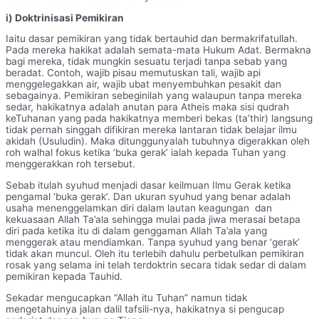
i) Doktrinisasi Pemikiran
Iaitu dasar pemikiran yang tidak bertauhid dan bermakrifatullah.
Pada mereka hakikat adalah semata-mata Hukum Adat. Bermakna
bagi mereka, tidak mungkin sesuatu terjadi tanpa sebab yang
beradat. Contoh, wajib pisau memutuskan tali, wajib api
menggelegakkan air, wajib ubat menyembuhkan pesakit dan
sebagainya. Pemikiran sebeginilah yang walaupun tanpa mereka
sedar, hakikatnya adalah anutan para Atheis maka sisi qudrah
keTuhanan yang pada hakikatnya memberi bekas (ta’thir) langsung
tidak pernah singgah difikiran mereka lantaran tidak belajar ilmu
akidah (Usuludin). Maka ditunggunyalah tubuhnya digerakkan oleh
roh walhal fokus ketika ‘buka gerak’ ialah kepada Tuhan yang
menggerakkan roh tersebut.
Sebab itulah syuhud menjadi dasar keilmuan Ilmu Gerak ketika
pengamal ‘buka gerak’. Dan ukuran syuhud yang benar adalah
usaha menenggelamkan diri dalam lautan keagungan
dan
kekuasaan Allah Ta’ala sehingga mulai pada jiwa merasai betapa
diri pada ketika itu di dalam genggaman Allah Ta’ala yang
menggerak atau mendiamkan. Tanpa syuhud yang benar ‘gerak’
tidak akan muncul. Oleh itu terlebih dahulu perbetulkan pemikiran
rosak yang selama ini telah terdoktrin secara tidak sedar di dalam
pemikiran kepada Tauhid.
Sekadar mengucapkan “Allah itu Tuhan” namun tidak
mengetahuinya jalan dalil tafsili-nya, hakikatnya si pengucap